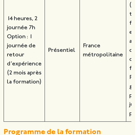
(n
ta
14 heures, 2
fr
journée 7h
et
Option : 1
a
journée de
France
Présentiel
d
retour
métropolitaine
d
d’expérience
f
(2 mois après
P
la formation)
g
po
ju
p
Programme de la formation